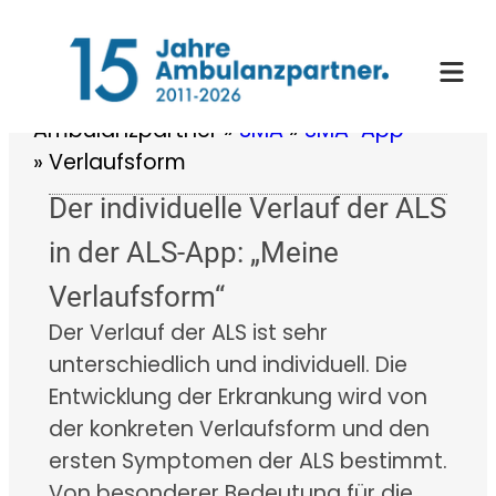
Zum
Inhalt
springen
Ambulanzpartner
»
SMA
»
SMA-App
»
Verlaufsform
Der individuelle Verlauf der ALS
in der ALS-App: „Meine
Verlaufsform“
Der Verlauf der ALS ist sehr
unterschiedlich und individuell. Die
Entwicklung der Erkrankung wird von
der konkreten Verlaufsform und den
ersten Symptomen der ALS bestimmt.
Von besonderer Bedeutung für die