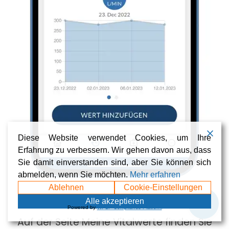
Diese Website verwendet Cookies, um Ihre
Erfahrung zu verbessern. Wir gehen davon aus, dass
Sie damit einverstanden sind, aber Sie können sich
abmelden, wenn Sie möchten.
Mehr erfahren
Ablehnen
Cookie-Einstellungen
Verlauf des Hustenspitzenstoßes
💬
Alle akzeptieren
Powered by
WPLP Compliance Platform
Auf der Seite Meine Vitalwerte finden Sie