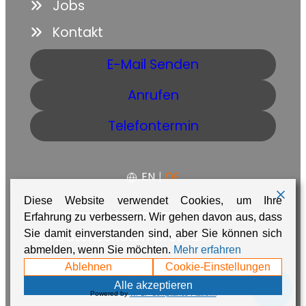
Jobs
Kontakt
E-Mail Senden
Anrufen
Telefontermin
EN
|
DE
Diese Website verwendet Cookies, um Ihre
Erfahrung zu verbessern. Wir gehen davon aus, dass
Sie damit einverstanden sind, aber Sie können sich
AGB
Datenschutz
Impressum
abmelden, wenn Sie möchten.
Mehr erfahren
Made with ❤️ in Namibia by
Adaire
Ablehnen
Cookie-Einstellungen
💬
Alle akzeptieren
Powered by
WPLP Compliance Platform