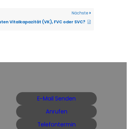
Nächste
en Vitalkapazität (VK), FVC oder SVC?
E-Mail Senden
Anrufen
Telefontermin