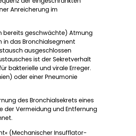
sequenz der eingeschränkten
iner Anreicherung im
in bereits geschwächte) Atmung
om in das Bronchialsegment
ustausch ausgeschlossen
tausches ist der Sekretverhalt
r bakterielle und virale Erreger.
chien) oder einer Pneumonie
rnung des Bronchialsekrets eines
ie der Vermeidung und Entfernung
hnet.
nt« (Mechanischer Insufflator-