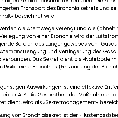
ndigen Exspirationsdruckes reduziert. Die Kon
ngerten Transport des Bronchialsekrets und se
rhalt« bezeichnet wird.
s werden die Atemwege verengt und die (ohneh
n Verlegung von einer Bronchie wird der Luftstr
iegende Bereich des Lungengewebes vom Gasa
 Atemanstrengung und Verringerung des Gasaus
o verbunden. Das Sekret dient als »Nährboden« fü
em Risiko einer Bronchitis (Entzündung der Bron
ünstigen Auswirkungen ist eine effektive Entfe
 bei der ALS. Die Gesamtheit der Maßnahmen, d
et dient, wird als »Sekretmanagement« bezeic
nung von Bronchialsekret ist der »Hustenassiste