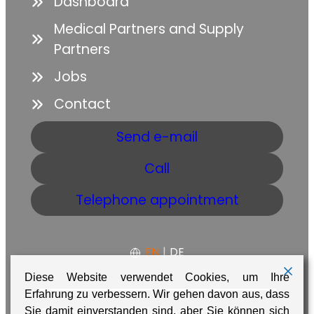
Dashboard
Medical Partners and Supply
Partners
Jobs
Contact
Send e-mail
Call
Telephone appointment
EN
|
DE
Diese Website verwendet Cookies, um Ihre
Erfahrung zu verbessern. Wir gehen davon aus, dass
GTC
Data protection
Imprint
Sie damit einverstanden sind, aber Sie können sich