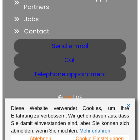
Partners
Jobs
Contact
Send e-mail
Call
Telephone appointment
EN
|
DE
Diese Website verwendet Cookies, um Ihre
Erfahrung zu verbessern. Wir gehen davon aus, dass
GTC
Data protection
Imprint
Sie damit einverstanden sind, aber Sie können sich
abmelden, wenn Sie möchten.
Mehr erfahren
Made with ❤️ in Namibia by
Adaire
Ablehnen
Cookie-Einstellungen