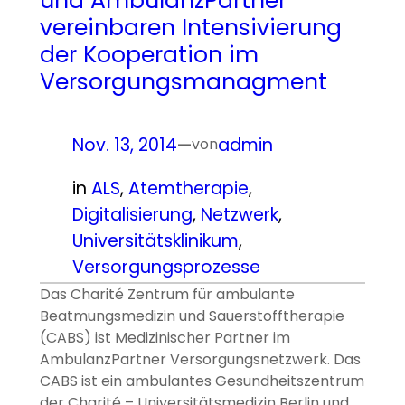
und AmbulanzPartner
vereinbaren Intensivierung
der Kooperation im
Versorgungsmanagment
Nov. 13, 2014
—
admin
von
in
ALS
, 
Atemtherapie
, 
Digitalisierung
, 
Netzwerk
, 
Universitätsklinikum
, 
Versorgungsprozesse
Das Charité Zentrum für ambulante
Beatmungsmedizin und Sauerstofftherapie
(CABS) ist Medizinischer Partner im
AmbulanzPartner Versorgungsnetzwerk. Das
CABS ist ein ambulantes Gesundheitszentrum
der Charité – Universitätsmedizin Berlin und