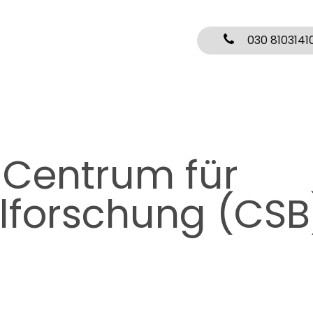
030 8103141
:
Centrum für
lforschung (CSB