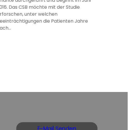
harité durchgeführt und beginnt im Juni
016. Das CSB möchte mit der Studie
rforschen, unter welchen
eeinträchtigungen die Patienten Jahre
ach…
E-Mail Senden