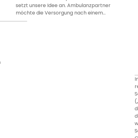
setzt unsere Idee an. Ambulanzpartner
möchte die Versorgung nach einem…
n
I
r
S
(
d
d
w
S