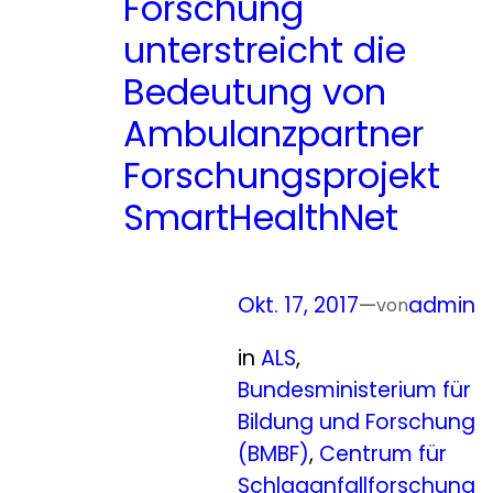
Forschung
unterstreicht die
Bedeutung von
Ambulanzpartner
Forschungsprojekt
SmartHealthNet
Okt. 17, 2017
—
admin
von
in
ALS
, 
Bundesministerium für
Bildung und Forschung
(BMBF)
, 
Centrum für
Schlaganfallforschung