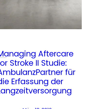
Managing Aftercare
for Stroke II Studie:
AmbulanzPartner für
die Erfassung der
Langzeitversorgung