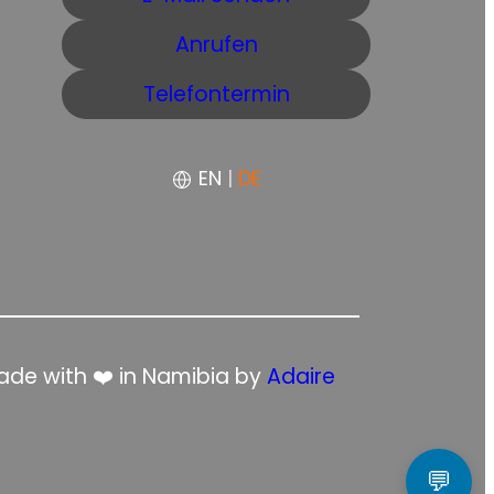
Anrufen
Telefontermin
EN
|
DE
de with ❤️ in Namibia by
Adaire
💬