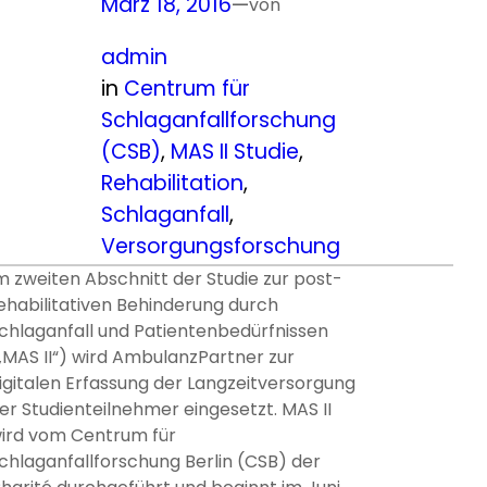
März 18, 2016
—
von
admin
in
Centrum für
Schlaganfallforschung
(CSB)
, 
MAS II Studie
, 
Rehabilitation
, 
Schlaganfall
, 
Versorgungsforschung
m zweiten Abschnitt der Studie zur post-
ehabilitativen Behinderung durch
chlaganfall und Patientenbedürfnissen
„MAS II“) wird AmbulanzPartner zur
igitalen Erfassung der Langzeitversorgung
er Studienteilnehmer eingesetzt. MAS II
ird vom Centrum für
chlaganfallforschung Berlin (CSB) der