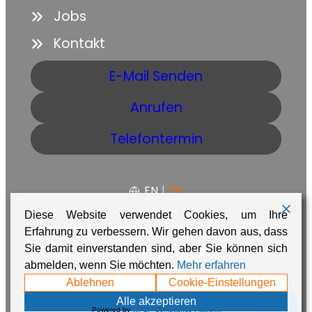
Jobs
Kontakt
E-Mail Senden
Anrufen
Telefontermin
EN
|
DE
Diese Website verwendet Cookies, um Ihre
Erfahrung zu verbessern. Wir gehen davon aus, dass
Sie damit einverstanden sind, aber Sie können sich
AGB
Datenschutz
Impressum
abmelden, wenn Sie möchten.
Mehr erfahren
Made with ❤️ in Namibia by
Adaire
Ablehnen
Cookie-Einstellungen
💬
Alle akzeptieren
Powered by
WPLP Compliance Platform