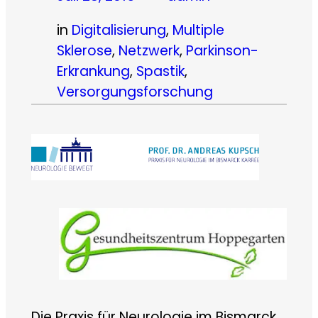
in
Digitalisierung
, 
Multiple
Sklerose
, 
Netzwerk
, 
Parkinson-
Erkrankung
, 
Spastik
, 
Versorgungsforschung
Die Praxis für Neurologie im Bismarck