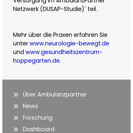
Versorgung im AmbulanzPartner
Netzwerk (DUSAP-Studie)´ teil.
Mehr über die Praxen erfahren Sie
unter
www.neurologie-bewegt.de
und
www.gesundheitszentrum-
hoppegarten.de
.
Über Ambulanzpartner
News
Forschung
Dashboard