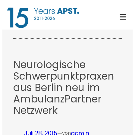
Zum
Inhalt
springen
Neurologische
Schwerpunktpraxen
aus Berlin neu im
AmbulanzPartner
Netzwerk
Juli 28, 2015
—
admin
von