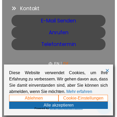
Kontakt
E-Mail Senden
Anrufen
Telefontermin
EN
|
DE
Diese Website verwendet Cookies, um Ihre
Erfahrung zu verbessern. Wir gehen davon aus, dass
Sie damit einverstanden sind, aber Sie können sich
AGB
Datenschutz
Impressum
abmelden, wenn Sie möchten.
Mehr erfahren
Made with ❤️ in Namibia by
Adaire
Ablehnen
Cookie-Einstellungen
💬
Alle akzeptieren
Powered by
WPLP Compliance Platform