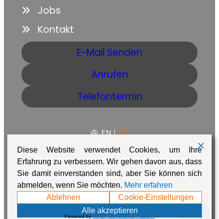
Jobs
Kontakt
E-Mail Senden
Anrufen
Telefontermin
EN
|
DE
Diese Website verwendet Cookies, um Ihre
Erfahrung zu verbessern. Wir gehen davon aus, dass
Sie damit einverstanden sind, aber Sie können sich
AGB
Datenschutz
Impressum
abmelden, wenn Sie möchten.
Mehr erfahren
Made with ❤️ in Namibia by
Adaire
Ablehnen
Cookie-Einstellungen
💬
Alle akzeptieren
Powered by
WPLP Compliance Platform