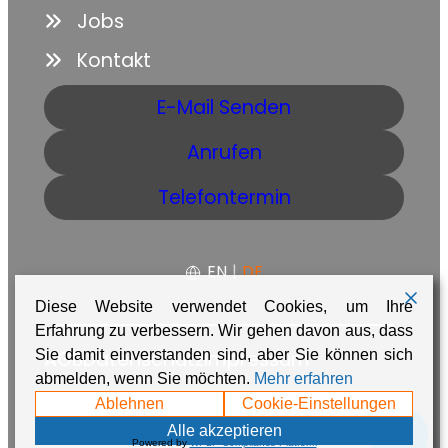
Jobs
Kontakt
E-Mail Senden
Anrufen
Telefontermin
EN
|
DE
Diese Website verwendet Cookies, um Ihre
Erfahrung zu verbessern. Wir gehen davon aus, dass
Sie damit einverstanden sind, aber Sie können sich
AGB
Datenschutz
Impressum
abmelden, wenn Sie möchten.
Mehr erfahren
Made with ❤️ in Namibia by
Adaire
Ablehnen
Cookie-Einstellungen
💬
Alle akzeptieren
Powered by
WPLP Compliance Platform