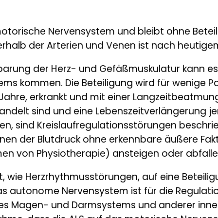
as motorische Nervensystem und bleibt ohne Bete
rhalb der Arterien und Venen ist nach heutige
sparung der Herz- und Gefäßmuskulatur kann es
tems kommen. Die Beteiligung wird für wenige Pa
ahre, erkrankt und mit einer Langzeitbeatmung 
ndelt sind und eine Lebenszeitverlängerung je
en, sind Kreislaufregulationsstörungen beschr
denen der Blutdruck ohne erkennbare äußere Fa
hmen von Physiotherapie) ansteigen oder abfalle
st, wie Herzrhythmusstörungen, auf eine Betei
 autonome Nervensystem ist für die Regulation
des Magen- und Darmsystems und anderer inner