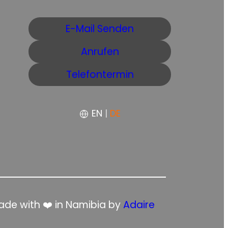
E-Mail Senden
Anrufen
Telefontermin
EN
|
DE
de with ❤️ in Namibia by
Adaire