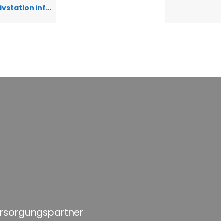
ation infrage?
ersorgungspartner