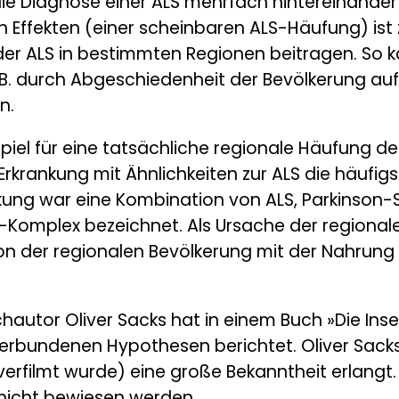
 die Diagnose einer ALS mehrfach hintereinander
en Effekten (einer scheinbaren ALS-Häufung) is
der ALS in bestimmten Regionen beitragen. So k
B. durch Abgeschiedenheit der Bevölkerung auf
n.
ispiel für eine tatsächliche regionale Häufung d
rkrankung mit Ähnlichkeiten zur ALS die häufig
ankung war eine Kombination von ALS, Parkinso
omplex bezeichnet. Als Ursache der regional
on der regionalen Bevölkerung mit der Nahrung 
autor Oliver Sacks hat in einem Buch »Die Inse
erbundenen Hypothesen berichtet. Oliver Sacks 
verfilmt wurde) eine große Bekanntheit erlangt
nicht bewiesen werden.