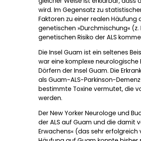
gleicher Weise ist erklärbar, dass
wird. Im Gegensatz zu statistisch
Faktoren zu einer realen Häufung 
genetischen »Durchmischung« (z. 
genetischen Risiko der ALS komme
Die Insel Guam ist ein seltenes Be
war eine komplexe neurologische E
Dörfern der Insel Guam. Die Erkr
als Guam-ALS-Parkinson-Demenz-K
bestimmte Toxine vermutet, die v
werden.
Der New Yorker Neurologe und Buch
der ALS auf Guam und die damit v
Erwachens« (das sehr erfolgreich 
Häufung auf Guam konnte bisher 