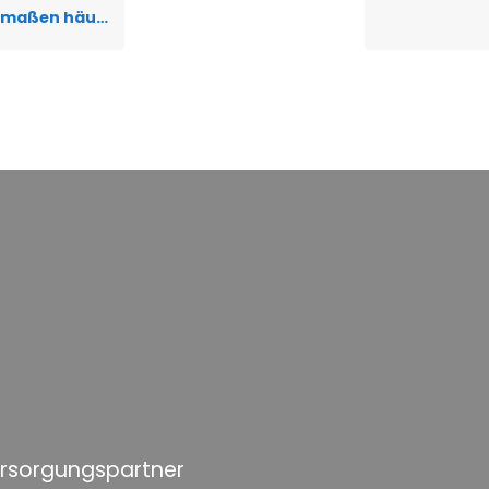
aßen häufig?
ersorgungspartner