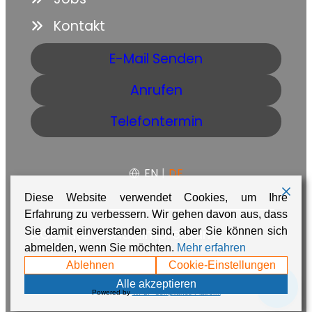
Kontakt
E-Mail Senden
Anrufen
Telefontermin
EN
|
DE
Diese Website verwendet Cookies, um Ihre
Erfahrung zu verbessern. Wir gehen davon aus, dass
AGB
Datenschutz
Impressum
Sie damit einverstanden sind, aber Sie können sich
abmelden, wenn Sie möchten.
Mehr erfahren
Made with ❤️ in Namibia by
Adaire
Ablehnen
Cookie-Einstellungen
💬
Alle akzeptieren
Powered by
WPLP Compliance Platform