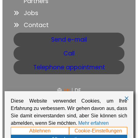
Partners
Jobs
Contact
Send e-mail
Call
Telephone appointment
EN
|
DE
Diese Website verwendet Cookies, um Ihre
Erfahrung zu verbessern. Wir gehen davon aus, dass
GTC
Data protection
Imprint
Sie damit einverstanden sind, aber Sie können sich
abmelden, wenn Sie möchten.
Mehr erfahren
Made with ❤️ in Namibia by
Adaire
Ablehnen
Cookie-Einstellungen