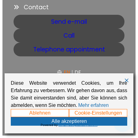
Contact
Send e-mail
Call
Telephone appointment
EN
|
DE
Diese Website verwendet Cookies, um Ihre
Erfahrung zu verbessern. Wir gehen davon aus, dass
GTC
Data protection
Imprint
Sie damit einverstanden sind, aber Sie können sich
abmelden, wenn Sie möchten.
Mehr erfahren
Made with ❤️ in Namibia by
Adaire
Ablehnen
Cookie-Einstellungen
💬
Alle akzeptieren
Powered by
WPLP Compliance Platform