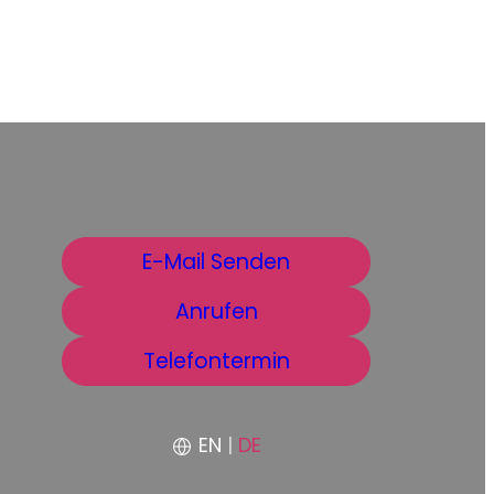
E-Mail Senden
Anrufen
Telefontermin
EN
|
DE