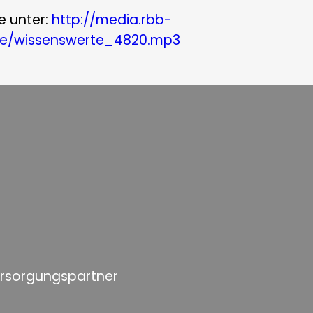
e unter:
http://media.rbb-
rte/wissenswerte_4820.mp3
ersorgungspartner