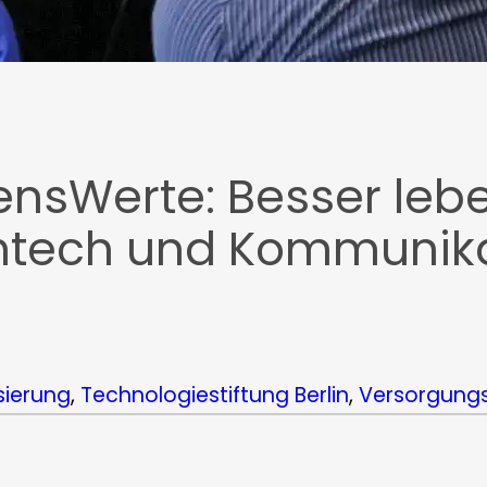
ensWerte: Besser lebe
ightech und Kommunik
isierung
, 
Technologiestiftung Berlin
, 
Versorgung