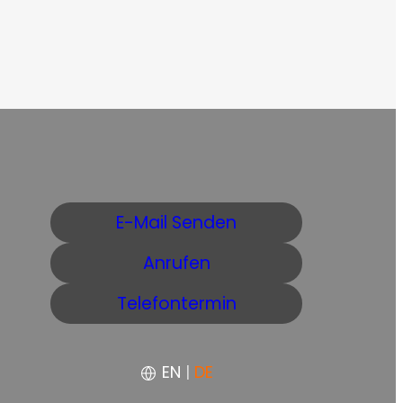
E-Mail Senden
Anrufen
Telefontermin
EN
|
DE