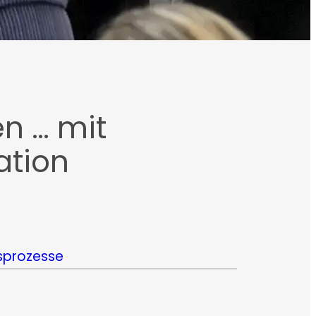
n … mit
ation
sprozesse