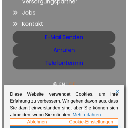
Versorgungspartner
Jobs
Kontakt
E-Mail Senden
Anrufen
Telefontermin
EN
|
DE
Diese Website verwendet Cookies, um Ihre
Erfahrung zu verbessern. Wir gehen davon aus, dass
AGB
Datenschutz
Impressum
Sie damit einverstanden sind, aber Sie können sich
abmelden, wenn Sie möchten.
Mehr erfahren
Made with ❤️ in Namibia by
Adaire
Ablehnen
Cookie-Einstellungen