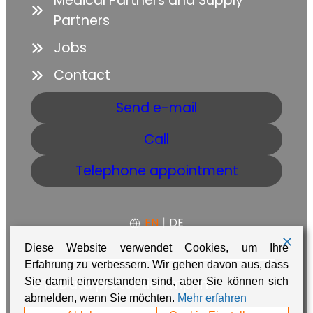
Medical Partners and Supply
Partners
Jobs
Contact
Send e-mail
Call
Telephone appointment
EN
|
DE
Diese Website verwendet Cookies, um Ihre
Erfahrung zu verbessern. Wir gehen davon aus, dass
GTC
Data protection
Imprint
Sie damit einverstanden sind, aber Sie können sich
abmelden, wenn Sie möchten.
Mehr erfahren